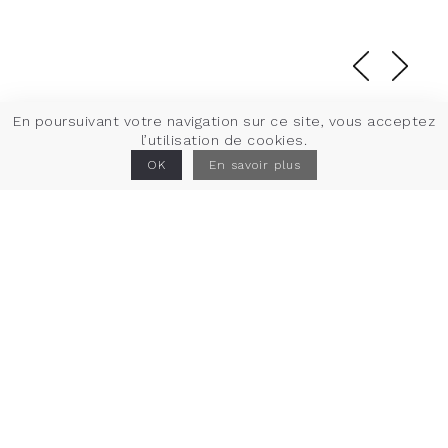
En poursuivant votre navigation sur ce site, vous acceptez
l’utilisation de cookies.
Ateliers des
OK
En savoir plus
Capucins
Projet
Réalisation de cellules commerciales au sein des
ateliers des Capucins, Monument historique à Brest.
Lieu
Brest (29)
Maîtrise d'ouvrage
Brest Métropole aménagement
Statut
Livré en 2019