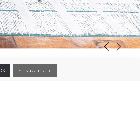
OK
En savoir plus
de bureaux en secteur sauvegardé du centre
ure, agencement intérieur, mobilier.
r L2