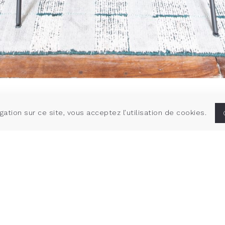
gation sur ce site, vous acceptez l’utilisation de cookies.
onnaie
Projet
Rénovation et aménagement 
ancien de Rennes.
Démolition, reprise de struct
Lieu
Rennes (35)
Maîtrise d'ouvrage
Privé
Statut
Livré en 2021
Équipe de maîtrise d'œuvre
Architecte mandataire: Atelie