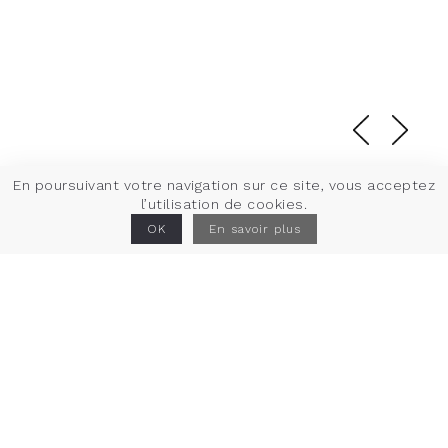
En poursuivant votre navigation sur ce site, vous acceptez
l’utilisation de cookies.
Caen
OK
En savoir plus
Les Cascades
Projet
Construction d’un ensemble immobilier mixte.
Lieu
Caen (14)
Maîtrise d’ouvrage