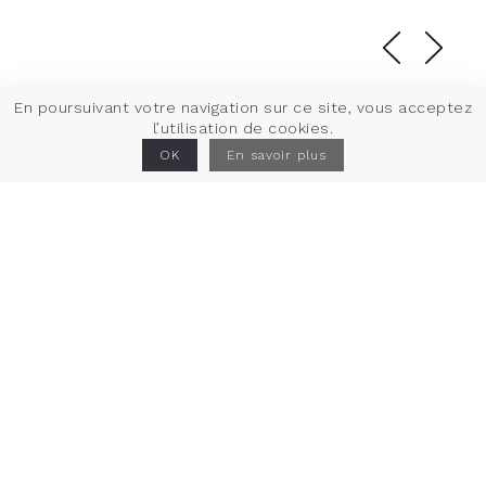
En poursuivant votre navigation sur ce site, vous acceptez
l’utilisation de cookies.
L’imagerie
OK
En savoir plus
Projet
Rénovation de l’hôtel de Tonquédec, construction d’un
lieu d’exposition dédié à la photographie et
requalification de la cour et des accès de l’école
Savidan.
Lieu
Lannion (22)
Maîtrise d’ouvrage
Ville de Lannion
Statut
Chantier en cours
Équipe de maîtrise d’œuvre